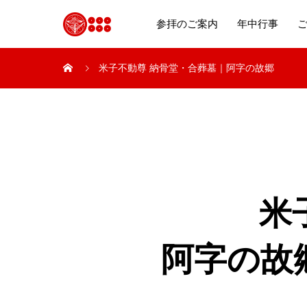
参拝のご案内
年中行事
米子不動尊 納骨堂・合葬墓｜阿字の故郷
米
阿字の故