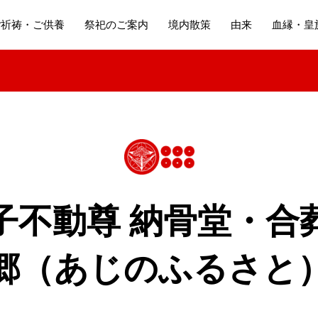
ご祈祷・ご供養
祭祀のご案内
境内散策
由来
血縁・皇
子不動尊 納骨堂・合
郷（あじのふるさと