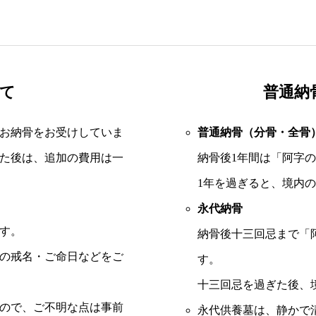
て
普通納
お納骨をお受けしていま
普通納骨（分骨・全骨
た後は、追加の費用は一
納骨後1年間は「阿字
1年を過ぎると、境内
永代納骨
す。
納骨後十三回忌まで「
の戒名・ご命日などをご
す。
十三回忌を過ぎた後、
ので、ご不明な点は事前
永代供養墓は、静かで