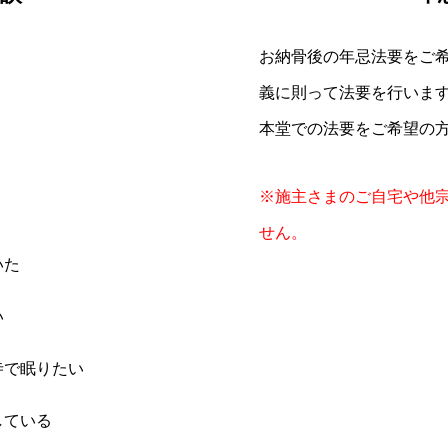
お納骨後の年忌法要をご
義に則って法要を行いま
本堂での法要をご希望の
※施主さまのご自宅や他
せん。
いた
い
寺で眠りたい
している