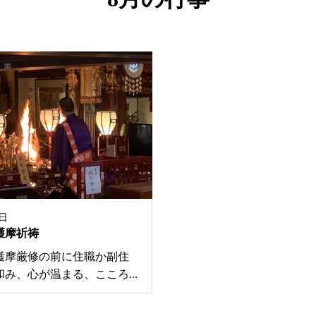
5日
護摩祈祷
護摩厳修の前に住職か副住
和み、心が温まる、こころ...