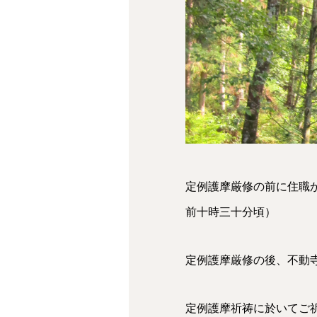
定例護摩厳修の前に住職
前十時三十分頃）
定例護摩厳修の後、不動
定例護摩祈祷に於いてご