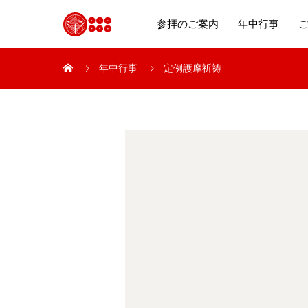
参拝のご案内
年中行事
年中行事
定例護摩祈祷