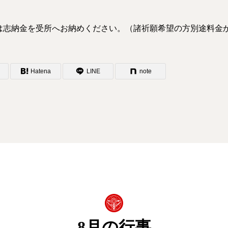
は志納金を受所へお納めください。（諸祈願希望の方別途料金
Hatena
LINE
note
8月の行事