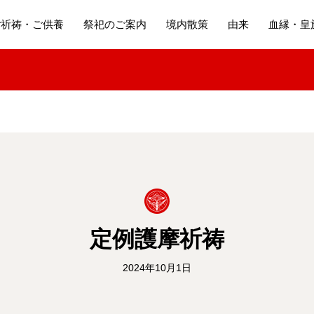
ご祈祷・ご供養
祭祀のご案内
境内散策
由来
血縁・皇
定例護摩祈祷
2024年10月1日