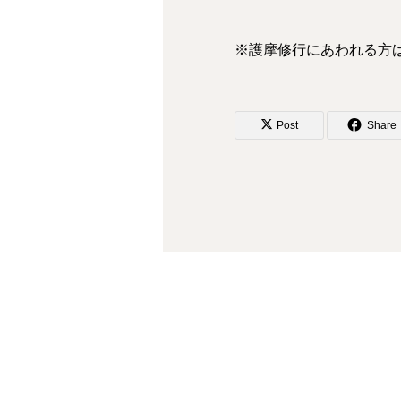
※護摩修行にあわれる方
Post
Share