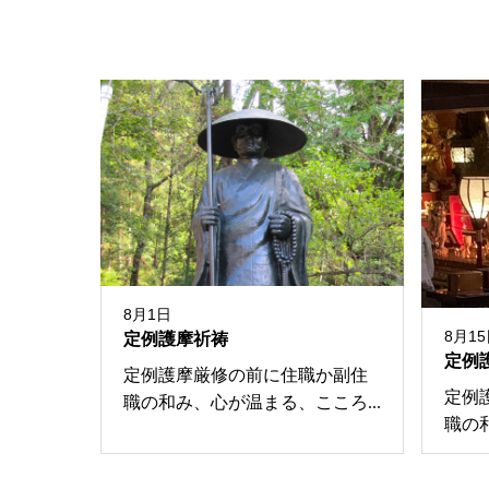
8月1日
8月1
定例護摩祈祷
定例
定例護摩厳修の前に住職か副住
定例
職の和み、心が温まる、こころ...
職の